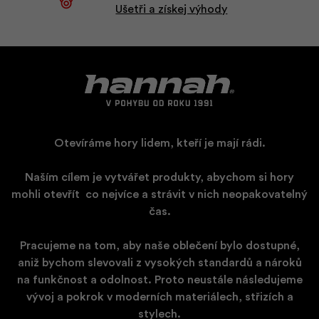
Ušetři a získej výhody
Otevíráme hory lidem, kteří je mají rádi.
Naším cílem je vytvářet produkty, abychom si hory
mohli otevřít
​
co nejvíce a strávit v nich neopakovatelný
čas.
Pracujeme na tom, aby naše oblečení bylo dostupné,
aniž bychom slevovali z vysokých standardů a nároků
na funkčnost a odolnost. Proto neustále následujeme
vývoj a pokrok v moderních materiálech, střizích a
stylech.