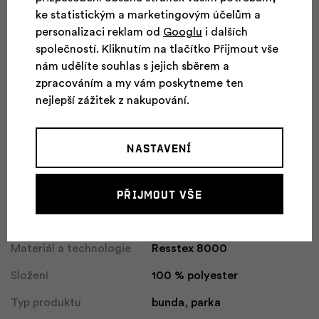
technologie lepení drobných dílů
ke statistickým a marketingovým účelům a
podlepené hlavní švy
personalizaci reklam od
Googlu
i dalších
společností. Kliknutím na tlačítko Přijmout vše
nám udělíte souhlas s jejich sběrem a
Parametry
zpracováním a my vám poskytneme ten
nejlepší zážitek z nakupování.
Pohlaví
Dámské
Vhodné pro aktivity
Turistika, Móda a cestování
Nastavení
Membrána
Ano
Přijmout vše
Vodní sloupec
8 000 mm
Prodyšnost
8 000 g/m2/24h
Materiál a technologie
Resstex 8000
Složení
100 % polyester
Typ produktu
bunda, parka