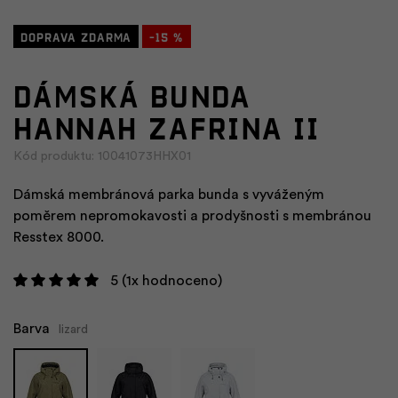
Doprava zdarma
-15 %
Dámská bunda
HANNAH ZAFRINA II
Kód produktu: 10041073HHX01
Dámská membránová parka bunda s vyváženým
poměrem nepromokavosti a prodyšnosti s membránou
Resstex 8000.
5
(1x hodnoceno)
Barva
lizard