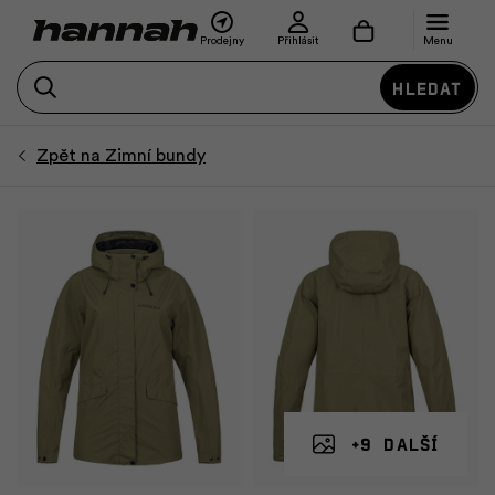
Prodejny
Přihlásit
Menu
Hledat
+9 další