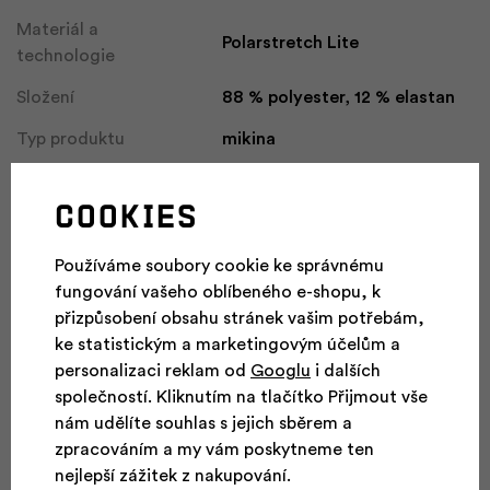
Materiál a
Polarstretch Lite
technologie
Složení
88 % polyester, 12 % elastan
Typ produktu
mikina
Barva
rosette mel/asphalt mel
Cookies
Kolekce
Everyday, Everyday Life
Střih
Alpine Fit
Používáme soubory cookie ke správnému
fungování vašeho oblíbeného e-shopu, k
přizpůsobení obsahu stránek vašim potřebám,
ke statistickým a marketingovým účelům a
Vhodné pro aktivity
personalizaci reklam od
Googlu
i dalších
společností. Kliknutím na tlačítko Přijmout vše
Běžecké
Zimní sporty
nám udělíte souhlas s jejich sběrem a
lyžování
zpracováním a my vám poskytneme ten
nejlepší zážitek z nakupování.