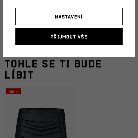
Nastavení
Hodnocení
Přijmout vše
Doporučujeme
Tohle se ti bude
líbit
-50 %