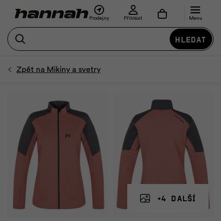
Prodejny
Přihlásit
Menu
Hledat
+4 další