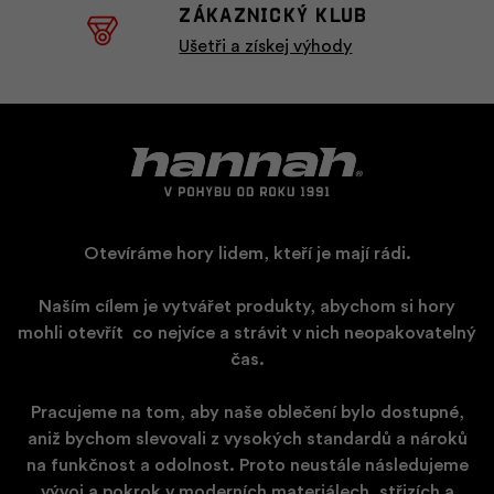
ZÁKAZNICKÝ KLUB
Ušetři a získej výhody
Otevíráme hory lidem, kteří je mají rádi.
Naším cílem je vytvářet produkty, abychom si hory
mohli otevřít
​
co nejvíce a strávit v nich neopakovatelný
čas.
Pracujeme na tom, aby naše oblečení bylo dostupné,
aniž bychom slevovali z vysokých standardů a nároků
na funkčnost a odolnost. Proto neustále následujeme
vývoj a pokrok v moderních materiálech, střizích a