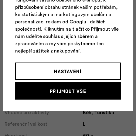
a ultralehké provedení.
přizpůsobení obsahu stránek vašim potřebám,
ke statistickým a marketingovým účelům a
personalizaci reklam od
Googlu
i dalších
Lehké tílko z materiálu AFT Quick Dry pro rychlý
společností. Kliknutím na tlačítko Přijmout vše
odvod potu.
nám udělíte souhlas s jejich sběrem a
Antibakteriální úprava Polygiene® omezue vznik
zpracováním a my vám poskytneme ten
zápachu.
nejlepší zážitek z nakupování.
Ergonomický střih Alpine Fit pro volnost v pohybu.
Lepený dolní kraj pro čistý vzhled.
Nastavení
Parametry
Přijmout vše
Pohlaví
Pánské
Vhodné pro aktivity
Běh, Turistika
Referenční velikost
L
Hmotnost
60 g