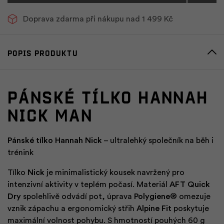
Doprava zdarma při nákupu nad 1 499 Kč
Popis produktu
Pánské tílko HANNAH
NICK Man
Pánské tílko Hannah Nick
– ultralehký společník na běh i
trénink
Tílko
Nick
je minimalistický kousek navržený pro
intenzivní aktivity v teplém počasí. Materiál
AFT Quick
Dry
spolehlivě odvádí pot, úprava
Polygiene®
omezuje
vznik zápachu a ergonomický střih
Alpine Fit
poskytuje
maximální volnost pohybu. S hmotností pouhých 60 g