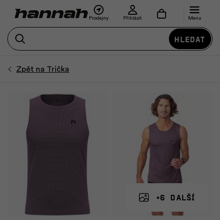
Prodejny
Přihlásit
Menu
Hledat
+6 další