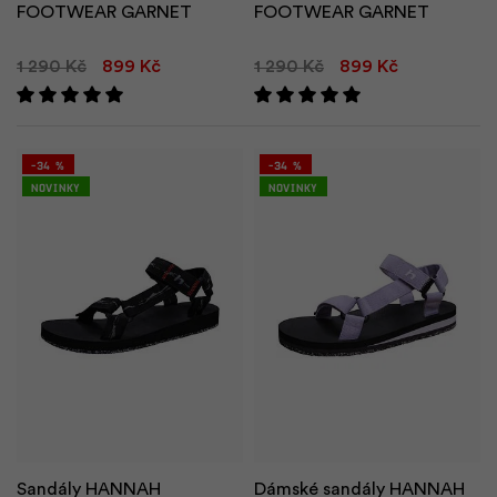
FOOTWEAR GARNET
FOOTWEAR GARNET
1 290 Kč
899 Kč
1 290 Kč
899 Kč
-34 %
-34 %
Novinky
Novinky
v
h
t
Sandály HANNAH
Dámské sandály HANNAH