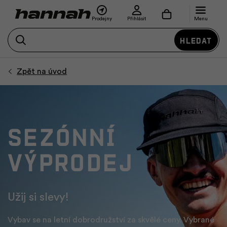
Prodejny
Přihlásit
Menu
Hledat
Sezónní
výprodej
Užij si slevy!
Vybav se na letní dobrodružství za skvělé ceny. Vybrané