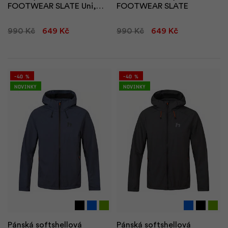
FOOTWEAR SLATE Uni,,
FOOTWEAR SLATE
black
990 Kč
649 Kč
990 Kč
649 Kč
N
-40 %
-40 %
Novinky
Novinky
F
Pánská softshellová
Pánská softshellová