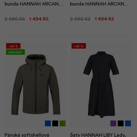
bunda HANNAH ARCAN
bunda HANNAH ARCAN
HOODY Man
HOODY Man
2 490 Kč
1 494 Kč
2 490 Kč
1 494 Kč
-40 %
-45 %
Novinky
Pánská softshellová
Šaty HANNAH LIBY Lady,