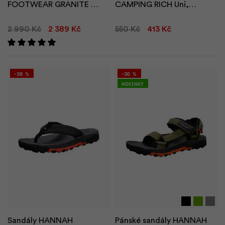
FOOTWEAR GRANITE W
CAMPING RICH Uni,
WP
anthracite
2 990 Kč
2 389 Kč
550 Kč
413 Kč
-38 %
-30 %
Novinky
tel
hol
Sandály HANNAH
Pánské sandály HANNAH
t