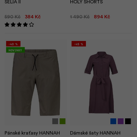
SELIA II
HOLY SHORTS
590 Kč
384 Kč
1 490 Kč
894 Kč
-40 %
-45 %
Novinky
Pánské kraťasy HANNAH
Dámské šaty HANNAH