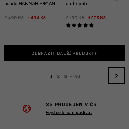
bunda HANNAH ARCAN
anthracite
HOODY Man
2 490 Kč
1 494 Kč
2 190 Kč
1 205 Kč
Zobrazit další produkty
1
2
3
40
…
33 prodejen v ČR
Pojď se k nám podívat