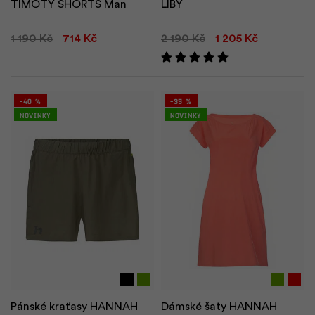
TIMOTY SHORTS Man
LIBY
1 190 Kč
714 Kč
2 190 Kč
1 205 Kč
-40 %
-35 %
Novinky
Novinky
Pánské kraťasy HANNAH
Dámské šaty HANNAH