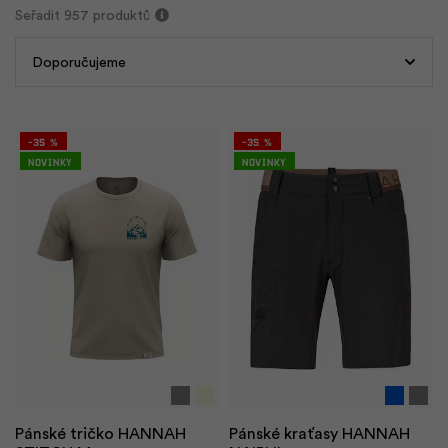
Seřadit
957 produktů
-35 %
-35 %
Novinky
Novinky
Acc
Ad
A
T
Pánské tričko HANNAH
Pánské kraťasy HANNAH
E