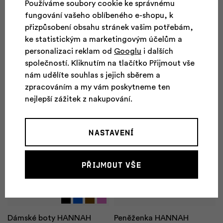
Používáme soubory cookie ke správnému
ATTA SHORTS Lady
FOOTWEAR GRANITE M
WP
fungování vašeho oblíbeného e-shopu, k
po
přizpůsobení obsahu stránek vašim potřebám,
1 390 Kč
904 Kč
2 990 Kč
2 389 Kč
ke statistickým a marketingovým účelům a
personalizaci reklam od
Googlu
i dalších
p
společností. Kliknutím na tlačítko Přijmout vše
Doprava zdarma
-25 %
nám udělíte souhlas s jejich sběrem a
-20 %
Novinky
př
zpracováním a my vám poskytneme ten
Novinky
nejlepší zážitek z nakupování.
r
b
Nastavení
s
Přijmout vše
sof
kal
Dámské boty HANNAH
Peněženka HANNAH