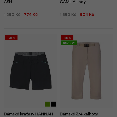
ASH
CAMILA Lady
1 290 Kč
774 Kč
1 390 Kč
904 Kč
sof
ves
-40 %
-35 %
3
k
Novinky
f
-
Dámské kraťasy HANNAH
Dámské 3/4 kalhoty