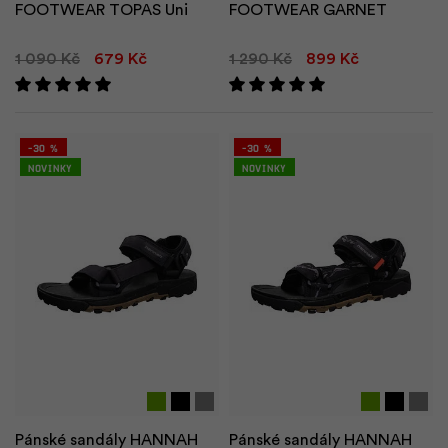
d
FOOTWEAR TOPAS Uni
FOOTWEAR GARNET
r
t
1 090 Kč
679 Kč
1 290 Kč
899 Kč
k
r
-30 %
-30 %
Novinky
Novinky
po
Pánské sandály HANNAH
Pánské sandály HANNAH