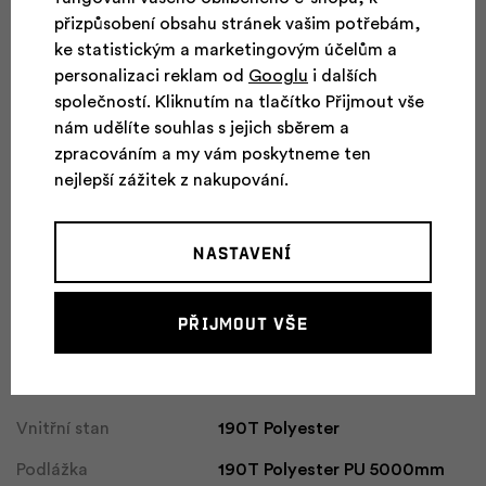
přizpůsobení obsahu stránek vašim potřebám,
Počet vchodů
2
ke statistickým a marketingovým účelům a
personalizaci reklam od
Googlu
i dalších
Hmotnost stanu
2.8 kg
společností. Kliknutím na tlačítko Přijmout vše
Hmotnost stanu bez
nám udělíte souhlas s jejich sběrem a
2.6 kg
obalů
zpracováním a my vám poskytneme ten
nejlepší zážitek z nakupování.
Rozměr složeného
14 x 45 cm
stanu
Nastavení
Rozměr vnitřního
220 x 150 x 105 cm
stanu
Přijmout vše
Rozměr vnějšího stanu
230 x 240 x 110 cm
68D 190T Polyester PU
Tropiko
3000mm WR
Vnitřní stan
190T Polyester
Podlážka
190T Polyester PU 5000mm