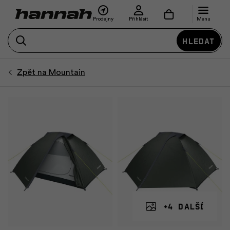
Prodejny
Přihlásit
Menu
Hledat
+4 další