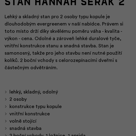
Stan HANNAH SERAK 2
Lehký a skladný stan pro 2 osoby typu kopule je
dlouhodobým evergreenem v naší nabídce. Právem si
toto místo drží díky skvělému poměru váha - kvalita -
výkon - cena. Odolné a zároveň lehké duralové tyče,
vnitřní konstrukce stanu a snadná stavba. Stan je
samonosný, takže pro jeho stavbu není nutné použití
kolíků. 2 boční vchody s celorozepínacími dveřmi s
částečným odvětráním.
lehký, skladný, odolný
2 osoby
konstrukce typu kopule
vnitřní konstrukce
volně stojící
snadná stavba
2 boční vchody, 1 ložnice, 1 apsida