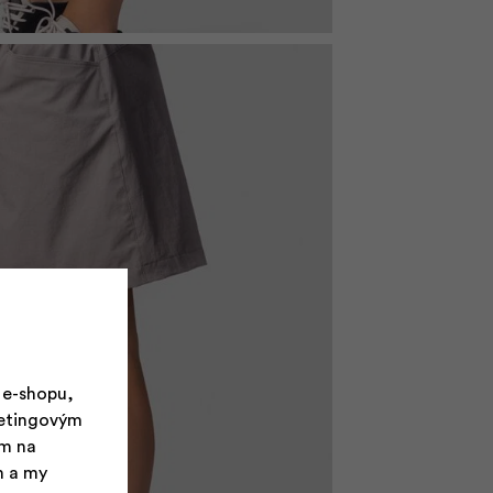
 e-shopu,
ketingovým
ím na
m a my