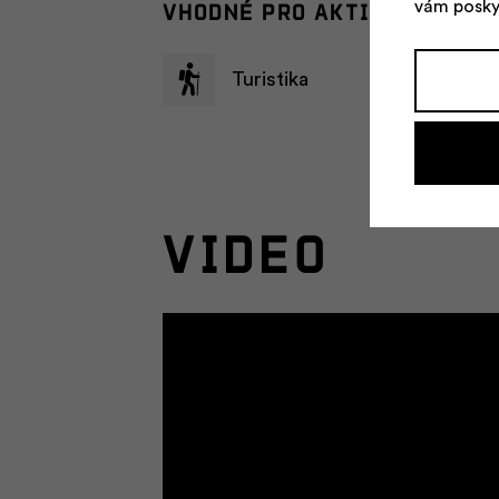
Vhodné pro aktivity
vám posky
Mód
Turistika
ces
Video