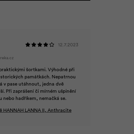
12.7.2023
reka.cz
praktickými šortkami. Výhodné při
 historických památkách. Nepatrnou
á v pase utáhnout, jedna dvě
ší. Při zaprášení či mírném ušpinění
kou nebo hadříkem, nemačká se.
ě HANNAH LANNA II, Anthracite