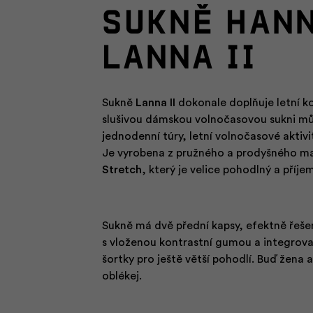
Sukně HAN
LANNA II
Sukně
Lanna II
dokonale doplňuje letní ko
slušivou dámskou volnočasovou sukni mů
jednodenní túry, letní volnočasové aktivit
Je vyrobena z pružného a prodyšného m
Stretch
, který je velice pohodlný a příje
Sukně má dvě přední kapsy, efektně řeše
s vloženou kontrastní gumou a integrova
šortky pro ještě větší pohodlí. Buď žena a
oblékej.