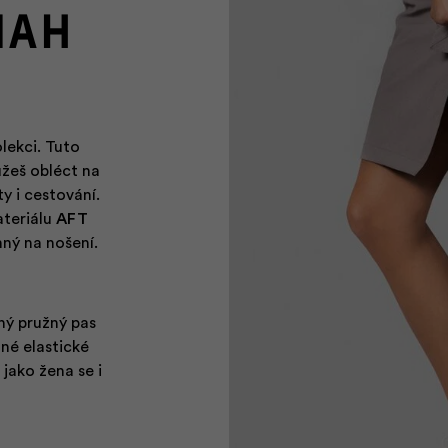
NAH
lekci. Tuto
žeš obléct na
y i cestování.
ateriálu
AFT
mný na nošení.
ný pružný pas
né elastické
 jako žena se i