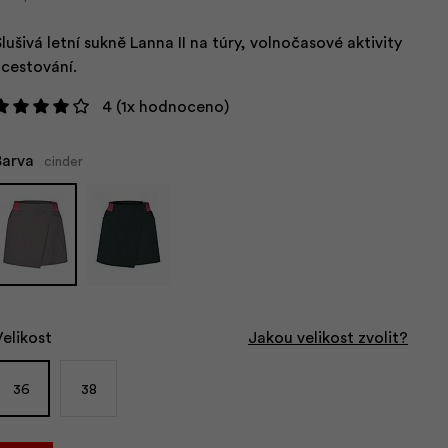
Slušivá letní sukně Lanna II na túry, volnočasové aktivity
i cestování.
4
(1x hodnoceno)
Barva
cinder
Velikost
Jakou velikost zvolit?
36
38