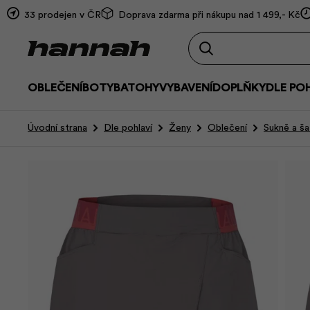
33 prodejen v ČR
Doprava zdarma při nákupu nad 1 499,- Kč
OBLEČENÍ
BOTY
BATOHY
VYBAVENÍ
DOPLŇKY
DLE PO
Úvodní strana
Dle pohlaví
Ženy
Oblečení
Sukně a ša