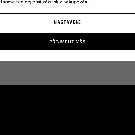
tneme ten nejlepší zážitek z nakupování.
a a
Nastavení
tování
Přijmout vše