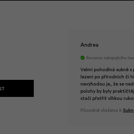
Andrea
Recenze nakupujícího heu
Velmi pohodlná sukně s 
lezení po přírodních či
nevýhodou je, že se ned
st
polohy by byly praktičtěj
stačí přetřít vlhkou ru
Původně vloženo k
Sukn