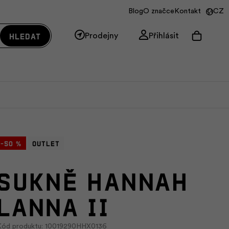
Blog
O značce
Kontakt
CZ
Hledat
Prodejny
Přihlásit
-50 %
Outlet
Sukně HANNAH
LANNA II
Kód produktu: 10019290HHX0136