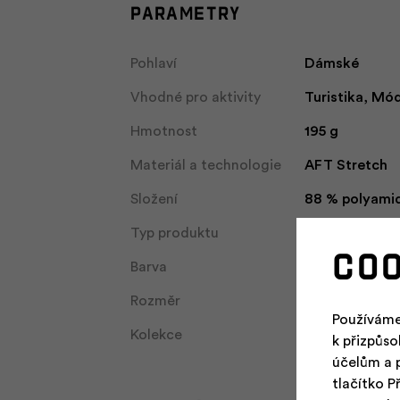
Parametry
Pohlaví
Dámské
Vhodné pro aktivity
Turistika, Mó
Hmotnost
195 g
Materiál a technologie
AFT Stretch
Složení
88 % polyamid
Typ produktu
sukně
Co
Barva
cinder
Rozměr
délka 42 cm
Používáme
Kolekce
Everyday, Eve
k přizpůs
účelům a 
tlačítko P