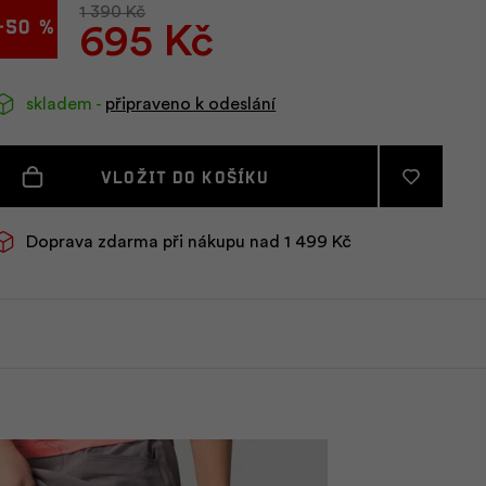
1 390 Kč
-50 %
695 Kč
skladem -
připraveno k odeslání
Vložit do košíku
Doprava zdarma při nákupu nad 1 499 Kč
Sukně HANNAH
Koupit
LANNA II
695 Kč
skladem