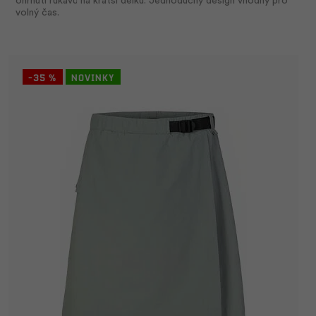
ohrnutí rukávů na kratší délku. Jednoduchý design vhodný pro
volný čas.
-35 %
Novinky