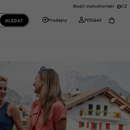
Blog
O značce
Kontakt
CZ
Hledat
Prodejny
Přihlásit