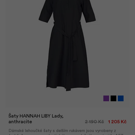
Šaty HANNAH LIBY Lady,
anthracite
2 190 Kč
1 205 Kč
Dámské lehoučké šaty s delším rukávem jsou vyrobeny z