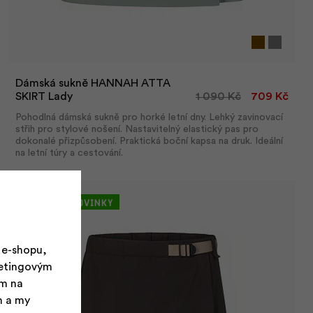
Dámská sukně HANNAH ATTA
SKIRT Lady
1 090 Kč
709 Kč
Pohodlná dámská sukně pro horké letní dny. Lehký zavinovací
střih pro stylové nošení. Nastavitelný elastický pas pro
dokonalé přizpůsobení. Praktická boční kapsa na druk. Ideální
na letní túry a cestování.
-35 %
Novinky
 e-shopu,
ketingovým
ím na
m a my