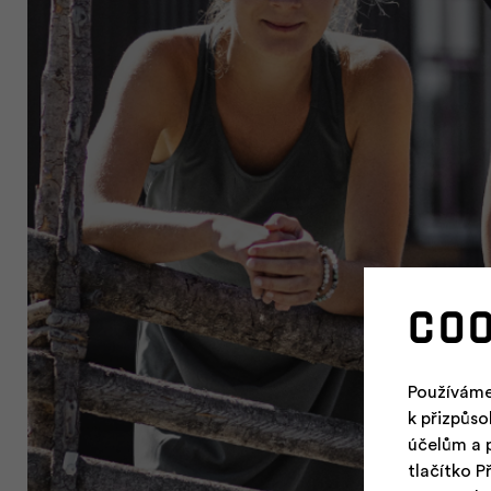
Co
Používáme
k přizpůs
účelům a 
tlačítko P