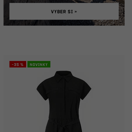
Vyber si »
-35 %
Novinky