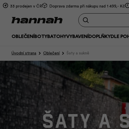
33 prodejen v ČR
Doprava zdarma při nákupu nad 1 499,- Kč
OBLEČENÍ
BOTY
BATOHY
VYBAVENÍ
DOPLŇKY
DLE PO
Úvodní strana
Oblečení
Šaty a sukně
Šaty a 