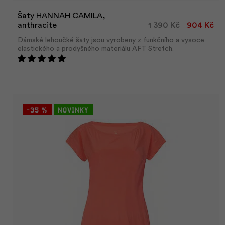
Šaty HANNAH CAMILA,
anthracite
1 390 Kč
904 Kč
Dámské lehoučké šaty jsou vyrobeny z funkčního a vysoce
elastického a prodyšného materiálu AFT Stretch.
-35 %
Novinky