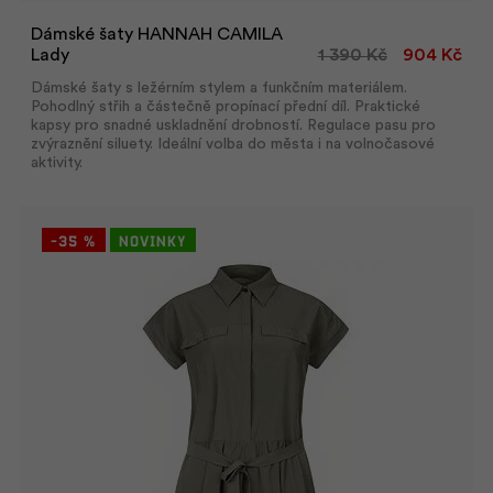
Dámské šaty HANNAH CAMILA
Lady
1 390 Kč
904 Kč
Dámské šaty s ležérním stylem a funkčním materiálem.
Pohodlný střih a částečně propínací přední díl. Praktické
kapsy pro snadné uskladnění drobností. Regulace pasu pro
zvýraznění siluety. Ideální volba do města i na volnočasové
aktivity.
-35 %
Novinky