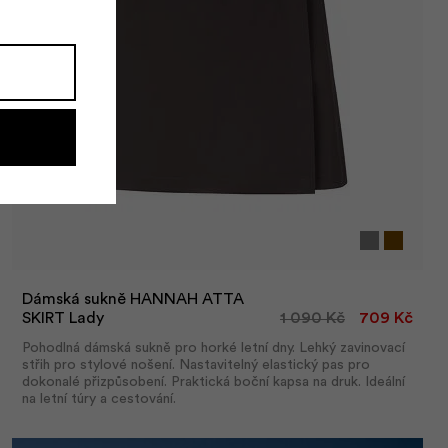
Dámská sukně HANNAH ATTA
SKIRT Lady
1 090 Kč
709 Kč
Pohodlná dámská sukně pro horké letní dny. Lehký zavinovací
střih pro stylové nošení. Nastavitelný elastický pas pro
dokonalé přizpůsobení. Praktická boční kapsa na druk. Ideální
na letní túry a cestování.