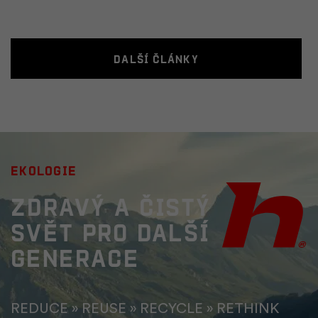
Další články
ekologie
Zdravý a čistý
svět pro další
generace
REDUCE » REUSE » RECYCLE » RETHINK