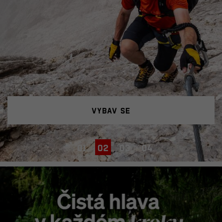
vybav se
01
02
03
04