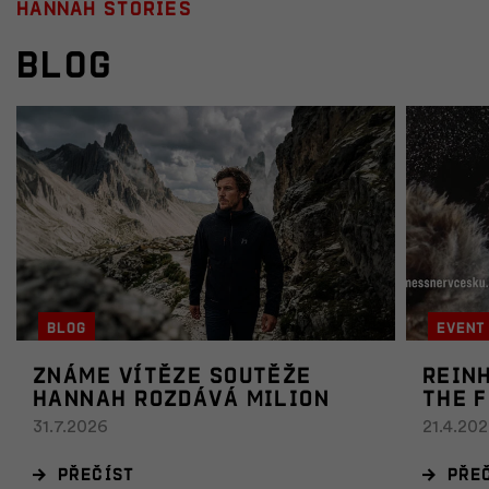
Hannah stories
Blog
Blog
Event
Známe vítěze soutěže
Rein
Hannah rozdává milion
The 
31.7.2026
21.4.20
Přečíst
Pře