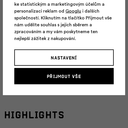
zkušenější
ke statistickým a marketingovým účelům a
personalizaci reklam od
Googlu
i dalších
Než se naše produkty dostanou do obchodu, mají
společností. Kliknutím na tlačítko Přijmout vše
za sebou plnohodnotnou zkušenost na svazích hor,
nám udělíte souhlas s jejich sběrem a
zpracováním a my vám poskytneme ten
stoupání po ledovcích, visení na laně, dlouhých
nejlepší zážitek z nakupování.
treků, větru na hřebenech, deštivých sestupů
údolím, každodenního nošení. A to přes 30 let
soustavného vývoje a testování na vlastní kůži.
Nastavení
Přijmout vše
Více o nás
HIGHLIGHTS