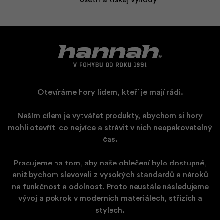
Ušetři a získej výhody
Otevíráme hory lidem, kteří je mají rádi.
Naším cílem je vytvářet produkty, abychom si hory
mohli otevřít
​
co nejvíce a strávit v nich neopakovatelný
čas.
Pracujeme na tom, aby naše oblečení bylo dostupné,
aniž bychom slevovali z vysokých standardů a nároků
na funkčnost a odolnost. Proto neustále následujeme
vývoj a pokrok v moderních materiálech, střizích a
stylech.