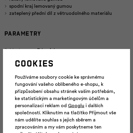
spodní kraj lemovaný gumou
zateplený přední díl z větruodolného materiálu
Parametry
Pohlaví
Dámské
Cookies
Vhodné pro
Turistika, Zimní sporty, Skialpinismus
aktivity
Používáme soubory cookie ke správnému
Referenční
38
fungování vašeho oblíbeného e-shopu, k
velikost
přizpůsobení obsahu stránek vašim potřebám,
Hmotnost
290 g
ke statistickým a marketingovým účelům a
personalizaci reklam od
Googlu
i dalších
Materiál a
Airlite Windproof, Polarstretch Micro,
společností. Kliknutím na tlačítko Přijmout vše
technologie
PrimaLoft®
nám udělíte souhlas s jejich sběrem a
zpracováním a my vám poskytneme ten
Výplň
Primaloft Silver Active