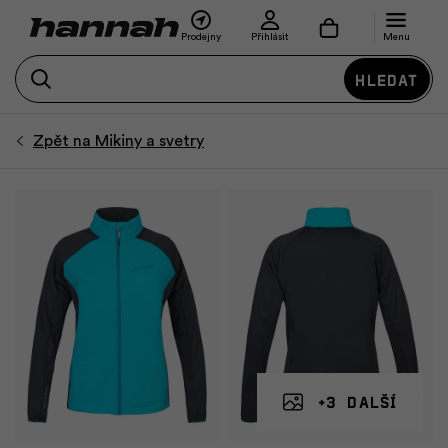
Prodejny
Přihlásit
Menu
Hledat
+3 další