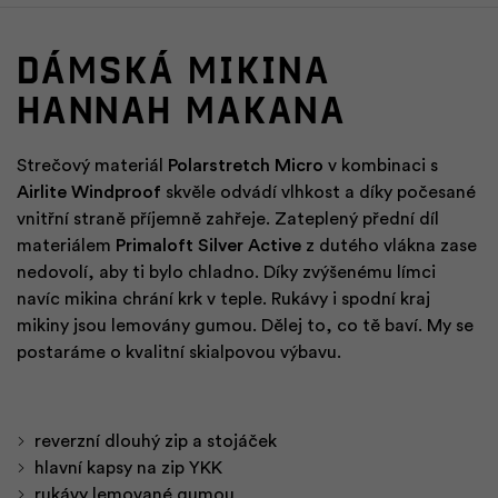
Dámská mikina
HANNAH MAKANA
Strečový materiál
Polarstretch Micro
v kombinaci s
Airlite Windproof
skvěle odvádí vlhkost a díky počesané
vnitřní straně příjemně zahřeje. Zateplený přední díl
materiálem
Primaloft Silver Active
z dutého vlákna zase
nedovolí, aby ti bylo chladno. Díky zvýšenému límci
navíc mikina chrání krk v teple. Rukávy i spodní kraj
mikiny jsou lemovány gumou. Dělej to, co tě baví. My se
postaráme o kvalitní skialpovou výbavu.
reverzní dlouhý zip a stojáček
hlavní kapsy na zip YKK
rukávy lemované gumou