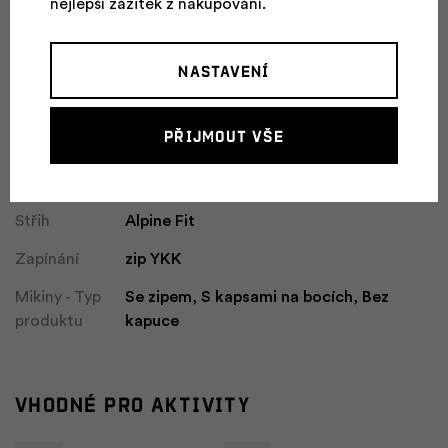
nejlepší zážitek z nakupování.
100 % polyamid, 92 % polyester, 8 %
Složení
elastan, 92 % polyester + 8 % elastan
Nastavení
Typ
mikina
produktu
Přijmout vše
Barva
scuba blue/anthracite
Kolekce
Mountain
Střih
Alpine Fit
Zapínání
zip YKK
Mikiny - Typ
Se zipem, S kapsami na bocích, Bez
produktu
kapuce
Vhodné pro aktivity