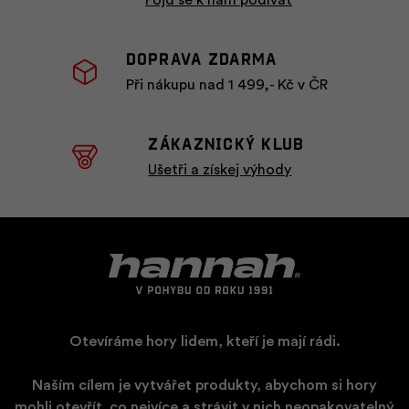
Pojď se k nám podívat
Doprava zdarma
Při nákupu nad 1 499,- Kč v ČR
ZÁKAZNICKÝ KLUB
Ušetři a získej výhody
Otevíráme hory lidem, kteří je mají rádi.
Naším cílem je vytvářet produkty, abychom si hory
mohli otevřít
​
co nejvíce a strávit v nich neopakovatelný