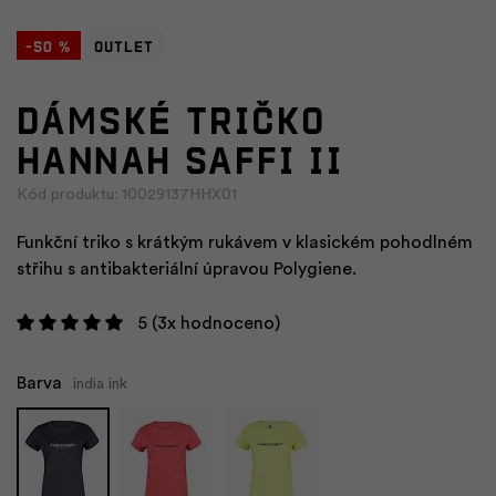
-50 %
Outlet
Dámské tričko
HANNAH SAFFI II
Kód produktu: 10029137HHX01
Funkční triko s krátkým rukávem v klasickém pohodlném
střihu s antibakteriální úpravou Polygiene.
5
(3x hodnoceno)
Barva
india ink