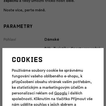
zápachu
a tedy umožní tričko nosit déle.
Noste více, perte méně.
Parametry
Pohlaví
Dámské
Běh, Turistika, Sporty pro volný
Vhodné pro aktivity
čas
Cookies
Referenční velikost
38
Používáme soubory cookie ke správnému
Hmotnost
130 g
fungování vašeho oblíbeného e-shopu, k
Membrána
Ne
přizpůsobení obsahu stránek vašim potřebám,
ke statistickým a marketingovým účelům a
Materiál a
AFT Quick Dry
personalizaci reklam od
Googlu
i dalších
technologie
společností. Kliknutím na tlačítko Přijmout vše
nám udělíte souhlas s jejich sběrem a
Složení
86 % polyester, 14 % elastan