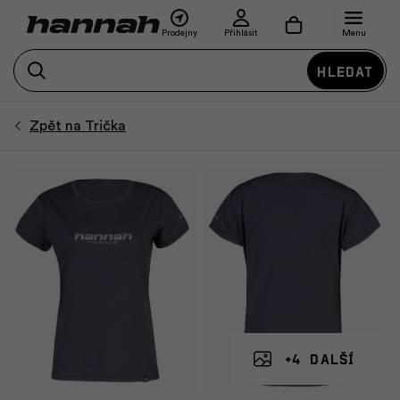
Prodejny
Přihlásit
Menu
Hledat
+4 další