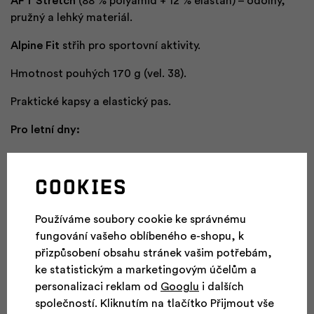
AFT Stretch
(88 % polyamid + 12 % elastan) – odolný,
pružný a lehký materiál.
Alpine Fit
střih pro sportovní aktivity.
Hmotnost pouhých 170 g (vel. 38).
Praktické kapsy a elastický pas.
Pro letní dny:
Holy Shorts
jsou univerzální volbou na turistiku,
sportovní aktivity i každodenní nošení. Spojují komfort,
Cookies
funkčnost a lehkost, která je ideální pro teplé letní dny.
Používáme soubory cookie ke správnému
fungování vašeho oblíbeného e-shopu, k
Materiál AFT Stretch
přizpůsobení obsahu stránek vašim potřebám,
Pohodlný sportovní střih Alpine Fit
ke statistickým a marketingovým účelům a
Částečně elastický pas
personalizaci reklam od
Googlu
i dalších
2 přední kapsy + 2 zadní kapsy
společností. Kliknutím na tlačítko Přijmout vše