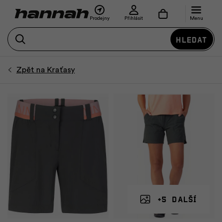
Prodejny
Přihlásit
Menu
Hledat
+5 další