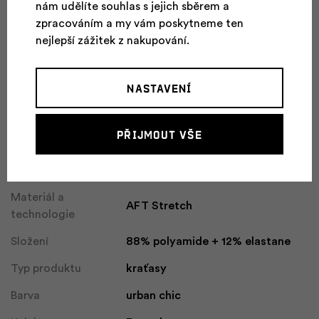
nám udělíte souhlas s jejich sběrem a
zpracováním a my vám poskytneme ten
Parametry
nejlepší zážitek z nakupování.
Pohlaví
Dámské
Nastavení
Vhodné pro
Sporty pro volný čas, Móda a
aktivity
cestování
Přijmout vše
Referenční velikost
38
Hmotnost
170 g
Materiál a
AFT Stretch
technologie
Složení
88% polyamide + 12% elastane
Typ produktu
kraťasy
Barva
urban chic