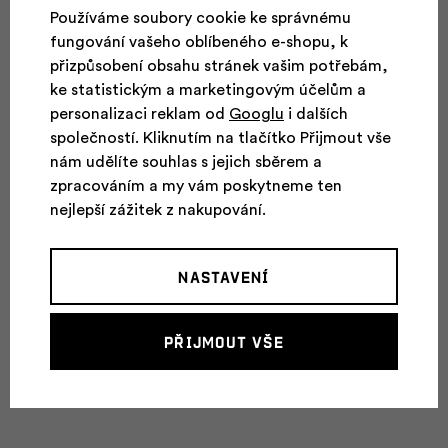
Používáme soubory cookie ke správnému
fungování vašeho oblíbeného e-shopu, k
Pohlaví
Pánské
přizpůsobení obsahu stránek vašim potřebám,
Vhodné pro
ke statistickým a marketingovým účelům a
Turistika
aktivity
personalizaci reklam od
Googlu
i dalších
společností. Kliknutím na tlačítko Přijmout vše
100% organic cotton, 100 %
Složení
nám udělíte souhlas s jejich sběrem a
organická bavlna
zpracováním a my vám poskytneme ten
nejlepší zážitek z nakupování.
Typ produktu
tričko s krátkým rukávem, tričko
Barva
light gray
Nastavení
Kolekce
Everyday, Everyday Life
Střih
Regular Fit
Přijmout vše
Trička - Typ
S krátkým rukávem
produktu