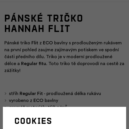
Pánské tričko
HANNAH FLIT
Pánské triko
Flit
z
ECO
bavlny s prodlouženým rukávem
na první pohled zaujme zajímavým potiskem ve spodní
části předního dílu. Triko je v moderní prodloužené
délce a
Regular fitu
. Toto triko tě doprovodí na cestě za
zážitky!
střih
Regular Fit
- prodloužená délka rukávu
vyrobeno z
ECO
bavlny
2
gramáž materiálu 160 g/m
Cookies
Parametry