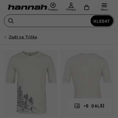
Prodejny
Přihlásit
Menu
Hledat
+5 další